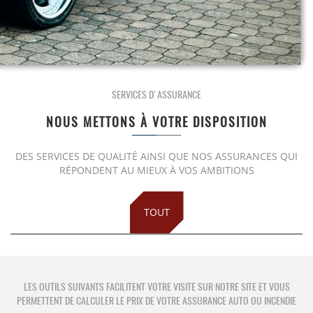
SERVICES D'ASSURANCE
NOUS METTONS À VOTRE DISPOSITION
PRUSZYNSKA-SIENKO Iwona Barbara
ERROELEN Frederic
DES SERVICES DE QUALITÉ AINSI QUE NOS ASSURANCES QUI
RÉPONDENT AU MIEUX À VOS AMBITIONS
BALAN Gabriel
TILITA Alexandru
TOUT
BUJOR Alexandru
VAN BOUWEL Cornelia
LES OUTILS SUIVANTS FACILITENT VOTRE VISITE SUR NOTRE SITE ET VOUS
PERMETTENT DE CALCULER LE PRIX DE VOTRE ASSURANCE AUTO OU INCENDIE