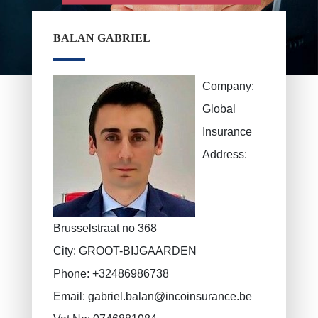
Epargne pension, épargne à long terme
VAN BOUWEL Cornelia
Epargne enfant
BALAN GABRIEL
Assurance décès
Company:
Assurance funéraire
Global
RC Exploitation / RC Professionnel
Insurance
Accident de travail
Address:
Assurance décennale
Protection juridique
PLCI pour les indépendants
Brusselstraat no 368
EIP pour les sociétés
City:
GROOT-BIJGAARDEN
INAMI pour les médecins
Phone:
+32486986738
Email:
gabriel.balan@incoinsurance.be