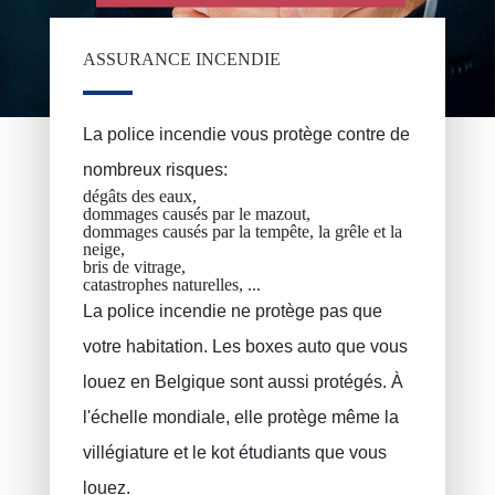
ir une estimation de la
Epargne pension, épargne à long terme
VAN BOUWEL Cornelia
surance automobile en
au simulateur de ce site
ASSURANCE INCENDIE
Epargne enfant
Assurance décès
La police incendie vous protège contre de
Assurance funéraire
nombreux risques:
RC Exploitation / RC Professionnel
dégâts des eaux,
dommages causés par le mazout,
Accident de travail
dommages causés par la tempête, la grêle et la
neige,
bris de vitrage,
Assurance décennale
catastrophes naturelles, ...
Protection juridique
La police incendie ne protège pas que
votre habitation. Les boxes auto que vous
PLCI pour les indépendants
louez en Belgique sont aussi protégés. À
EIP pour les sociétés
l'échelle mondiale, elle protège même la
INAMI pour les médecins
villégiature et le kot étudiants que vous
louez.