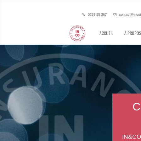
0239 55 367
contact@incoi
ACCUEIL
A PROPOS
As
Vous 
raiso