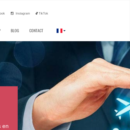
ook
Instagram
TikTok
P
BLOG
CONTACT
e
nt
 ou