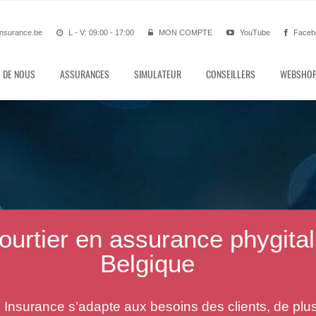
nsurance.be
L - V: 09:00 - 17:00
MON COMPTE
YouTube
Faceb
 DE NOUS
ASSURANCES
SIMULATEUR
CONSEILLERS
WEBSHO
surance Belgique - Assuranc
automobile Belgique
recherchez une assurance automobile financièreme
nnable en Belgique? N'hésitez pas à nous contacter