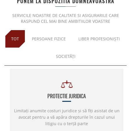
PUNEM LA DISPOZITIA DUMNEAVOASTRA
Protectie juridica
PLCI pentru independenti
SERVICILE NOASTRE DE CALITATE SI ASIGURARILE CARE
RASPUND CEL MAI BINE AMBITIILOR VOASTRE
EIP pentru companii
Plan INAMI pentru medici
TOT
PERSOANE FIZICE
LIBER PROFESIONIȘTI
SOCIETĂȚI
PROTECTIE JURIDICA
Limitați anumite costuri juridice și să fiți asistat de un
avocat pentru a vă apăra drepturile în cazul unui
litigiu cu o terță parte