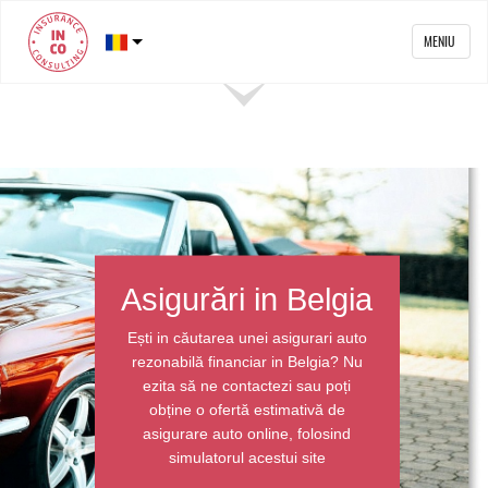
MENIU
Asigurări in Belgia
Ești in căutarea unei asigurari auto
rezonabilă financiar in Belgia? Nu
ezita să ne contactezi sau poți
obține o ofertă estimativă de
asigurare auto online, folosind
simulatorul acestui site