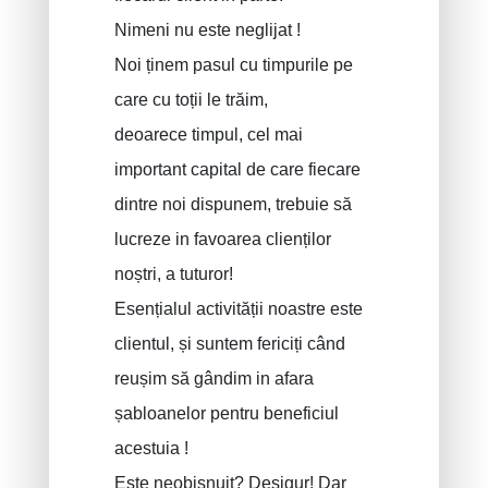
Nimeni nu este neglijat !
Noi ținem pasul cu timpurile pe
care cu toții le trăim,
deoarece timpul, cel mai
important capital de care fiecare
dintre noi dispunem, trebuie să
lucreze in favoarea clienților
noștri, a tuturor!
Esențialul activității noastre este
clientul, și suntem fericiți când
reușim să gândim in afara
șabloanelor pentru beneficiul
acestuia !
Este neobișnuit? Desigur! Dar