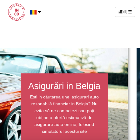
MENIU
Asigurări in Belgia
Ești in căutarea unei asigurari auto
rezonabilă financiar in Belgia? Nu
ezita să ne contactezi sau poți
obține o ofertă estimativă de
asigurare auto online, folosind
simulatorul acestui site