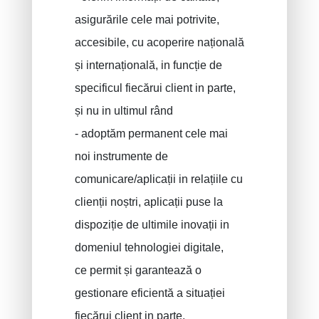
asigurările cele mai potrivite,
accesibile, cu acoperire națională
și internațională, in funcție de
specificul fiecărui client in parte,
și nu in ultimul rând
- adoptăm permanent cele mai
noi instrumente de
comunicare/aplicații in relațiile cu
clienții noștri, aplicații puse la
dispoziție de ultimile inovații in
domeniul tehnologiei digitale,
ce permit și garantează o
gestionare eficientă a situației
fiecărui client in parte.