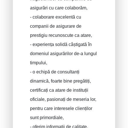
Răspundere civilă / exploatare
asigurări cu care colaborăm,
Asigurari acident de munca
- colaborare excelentă cu
Asigurare decenală
companii de asigurare de
Protectie juridica
prestigiu recunoscute ca atare,
PLCI pentru independenti
- experiența solidă câștigată în
domeniul asigurărilor de-a lungul
EIP pentru companii
timpului,
Plan INAMI pentru medici
- o echipă de consultanți
dinamică, foarte bine pregătiți,
certificați ca atare de instituții
oficiale, pasionați de meseria lor,
pentru care interesele clienților
sunt primordiale,
- oferim informații de calitate,