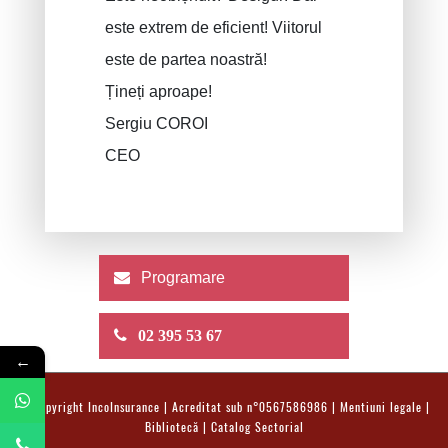
este extrem de eficient! Viitorul
este de partea noastră!
Țineți aproape!
Sergiu COROI
CEO
Programare
02 395 53 67
←
© Copyright
IncoInsurance
| Acreditat sub n°0567586986 |
Mentiuni legale
|
Bibliotecă
|
Catalog Sectorial