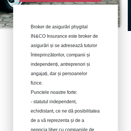
Broker de asigurări phygital
IN&CO Insurance este broker de
PRUSZYNSKA-SIENKO Iwona Barbara
Asigurare incendiu
asigurări și se adresează tuturor
ERROELEN Frederic
Asigurări auto
întreprinzătorilor, companii și
Asigurari de sanatate
BALAN Gabriel
independenți, antreprenori și
Asigurari de familie
TILITA Alexandru
angajați, dar și persoanelor
BUJOR Alexandru
Asigurari de viata
fizice.
Sanatate - Asigurari de Viata
VAN BOUWEL Cornelia
Punctele noastre forte:
- statutul independent,
Economi pentru copii
echidistant, ce ne dă posibilitatea
Asigurari Deces
de a vă reprezenta și de a
Asigurare funerară
negocia liber cu companiile de