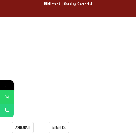
Asigurari Deces
Bibliotecă
|
Catalog Sectorial
Asigurare funerară
Răspundere civilă / exploatare
Asigurari acident de munca
Asigurare decenală
Protectie juridica
PLCI pentru independenti
EIP pentru companii
←
Plan INAMI pentru medici
ASIGURARI
MEMBERS