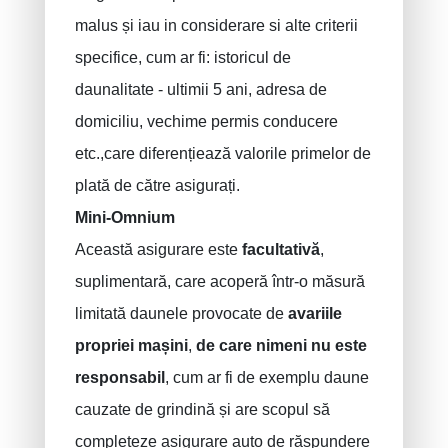
Asigurari acident de munca
malus și iau in considerare si alte criterii
Asigurare decenală
specifice, cum ar fi: istoricul de
Protectie juridica
daunalitate - ultimii 5 ani, adresa de
PLCI pentru independenti
domiciliu, vechime permis conducere
EIP pentru companii
etc.,care diferențiează valorile primelor de
plată de către asigurați.
Plan INAMI pentru medici
Mini-Omnium
Această asigurare este
facultativă
,
suplimentară, care acoperă într-o măsură
limitată daunele provocate de
avariile
propriei mașini
,
de care nimeni nu este
responsabil
, cum ar fi de exemplu daune
cauzate de grindină și are scopul să
completeze asigurare auto de răspundere