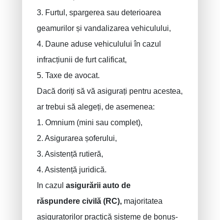
3. Furtul, spargerea sau deterioarea
geamurilor și vandalizarea vehiculului,
4. Daune aduse vehiculului în cazul
PRUSZYNSKA-SIENKO Iwona Barbara
Asigurare incendiu
infracțiunii de furt calificat,
ERROELEN Frederic
Asigurări auto
5. Taxe de avocat.
Asigurari de sanatate
BALAN Gabriel
Dacă doriți să vă asigurați pentru acestea,
Asigurari de familie
TILITA Alexandru
ar trebui să alegeți, de asemenea:
BUJOR Alexandru
Asigurari de viata
1. Omnium (mini sau complet),
Sanatate - Asigurari de Viata
VAN BOUWEL Cornelia
2. Asigurarea șoferului,
Economi pentru copii
3. Asistență rutieră,
4. Asistență juridică.
Asigurari Deces
In cazul
asigurării auto de
Asigurare funerară
răspundere
civilă (RC),
majoritatea
Răspundere civilă / exploatare
asiguratorilor practică sisteme de bonus-