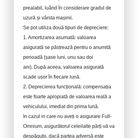
prealabil, luând în considerare gradul de
uzură și vârsta mașinii.
Se pot utiliza două tipuri de depreciere:
1. Amortizarea asumată: valoarea
asigurată se păstrează pentru o anumită
perioadă (șase luni, unu sau doi
ani). După aceea, valoarea asigurată
scade ușor în fiecare lună.
2. Deprecierea funcțională: compensația
este foarte apropiată de valoarea reală a
vehiculului, imediat din prima lună.
In cazul in care nu aveți o asigurare Full-
Omnium, asigurătorul celeilalte părți vă va
despăgubi, dacă partea adversă este