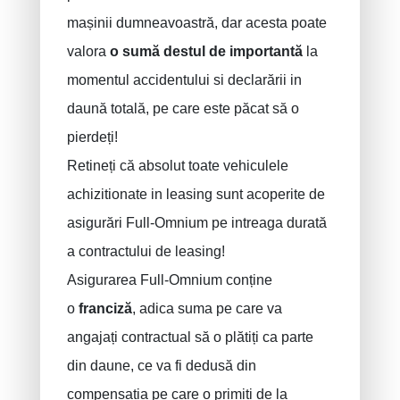
mașinii dumneavoastră, dar acesta poate
valora
o sumă destul de importantă
la
momentul accidentului si declarării in
daună totală, pe care este păcat să o
pierdeți!
Retineți că absolut toate vehiculele
achizitionate in leasing sunt acoperite de
asigurări Full-Omnium pe intreaga durată
a contractului de leasing!
Asigurarea Full-Omnium conține
o
franciză
, adica suma pe care va
angajați contractual să o plătiți ca parte
din daune, ce va fi dedusă din
compensația pe care o primiți de la