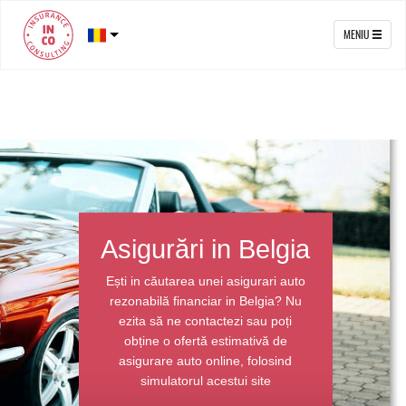
MENIU
Asigurări in Belgia
Ești in căutarea unei asigurari auto
rezonabilă financiar in Belgia? Nu
ezita să ne contactezi sau poți
obține o ofertă estimativă de
asigurare auto online, folosind
simulatorul acestui site