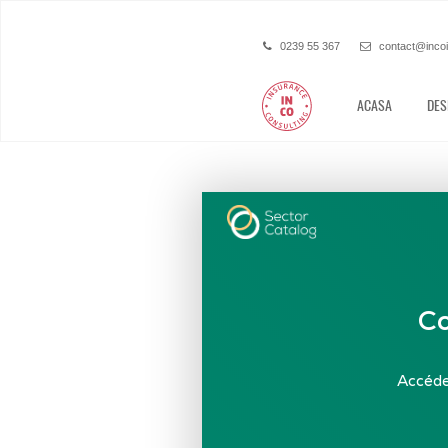
0239 55 367
contact@inco
ACASA
DES