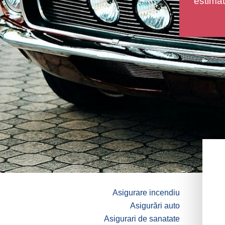
estimat
Asigurare incendiu
Asigurări auto
Asigurari de sanatate