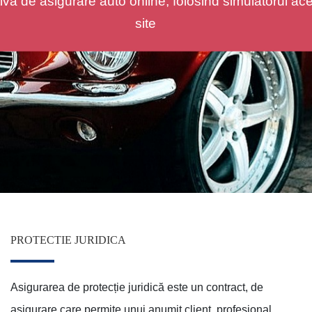
ivă de asigurare auto online, folosind simulatorul ace
site
PROTECTIE JURIDICA
Asigurarea de protecție juridică este un contract, de
asigurare care permite unui anumit client, profesional,