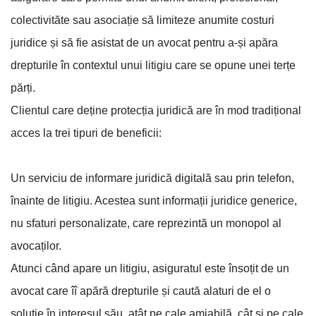
colectivităte sau asociație să limiteze anumite costuri
juridice și să fie asistat de un avocat pentru a-și apăra
drepturile în contextul unui litigiu care se opune unei terțe
părți.
Clientul care deține protecția juridică are în mod tradițional
acces la trei tipuri de beneficii:
Un serviciu de informare juridică digitală sau prin telefon,
înainte de litigiu. Acestea sunt informații juridice generice,
nu sfaturi personalizate, care reprezintă un monopol al
avocaților.
Atunci când apare un litigiu, asiguratul este însoțit de un
avocat care îî apără drepturile și caută alaturi de el o
soluție în interesul său, atât pe cale amiabilă, cât și pe cale