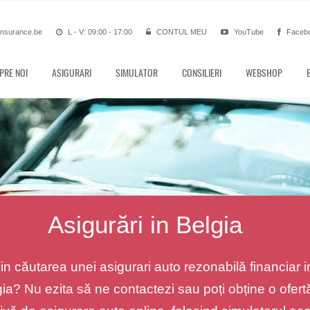
insurance.be
L - V: 09:00 - 17:00
CONTUL MEU
YouTube
Faceb
PRE NOI
ASIGURARI
SIMULATOR
CONSILIERI
WEBSHOP
Asigurări in Belgia
 in căutarea unei asigurari auto rezonabilă financiar i
ia? Nu ezita să ne contactezi sau poți obține o ofert