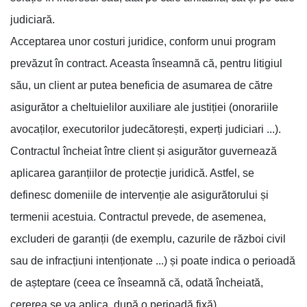
judiciară.
Acceptarea unor costuri juridice, conform unui program
prevăzut în contract. Aceasta înseamnă că, pentru litigiul
său, un client ar putea beneficia de asumarea de către
asigurător a cheltuielilor auxiliare ale justiției (onorariile
avocaților, executorilor judecătorești, experți judiciari ...).
Contractul încheiat între client și asigurător guvernează
aplicarea garanțiilor de protecție juridică. Astfel, se
definesc domeniile de intervenție ale asigurătorului și
termenii acestuia. Contractul prevede, de asemenea,
excluderi de garanții (de exemplu, cazurile de război civil
sau de infracțiuni intenționate ...) și poate indica o perioadă
de așteptare (ceea ce înseamnă că, odată încheiată,
cererea se va aplica. după o perioadă fixă).