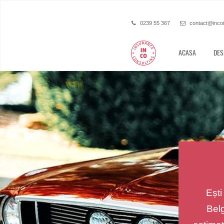
0239 55 367
contact@inco
ACASA
DES
Ești
Belg