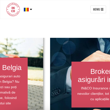
MENIU
Asigurări in Belgia
Ești in căutarea unei asigurari auto
rezonabilă financiar in Belgia? Nu
ezita să ne contactezi sau poți
obține o ofertă estimativă de
asigurare auto online, folosind
simulatorul acestui site