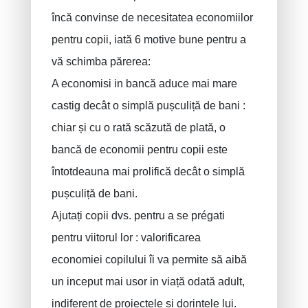
Asigurare decenală
încă convinse de necesitatea economiilor
Protectie juridica
pentru copii, iată 6 motive bune pentru a
vă schimba părerea:
PLCI pentru independenti
A economisi in bancă aduce mai mare
EIP pentru companii
castig decât o simplă pușculiță de bani :
Plan INAMI pentru medici
chiar și cu o rată scăzută de plată, o
bancă de economii pentru copii este
întotdeauna mai prolifică decât o simplă
pușculiță de bani.
Ajutați copii dvs. pentru a se prégati
pentru viitorul lor : valorificarea
economiei copilului îi va permite să aibă
un inceput mai usor in viață odată adult,
indiferent de proiectele si dorințele lui.