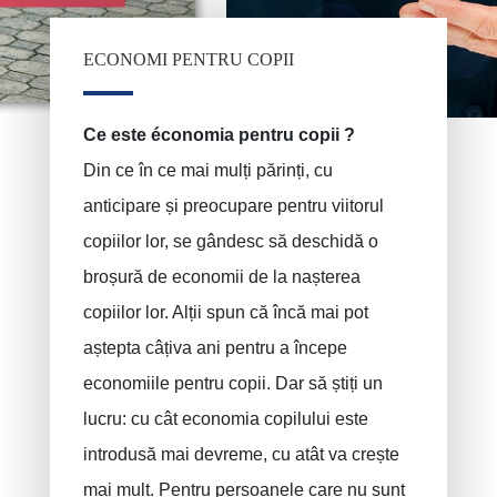
ECONOMI PENTRU COPII
PRUSZYNSKA-SIENKO Iwona Barbara
Asigurare incendiu
ERROELEN Frederic
Asigurări auto
Ce este économia pentru copii ?
Asigurari de sanatate
BALAN Gabriel
Din ce în ce mai mulți părinți, cu
Asigurari de familie
TILITA Alexandru
anticipare și preocupare pentru viitorul
BUJOR Alexandru
Asigurari de viata
copiilor lor, se gândesc să deschidă o
broșură de economii de la nașterea
Sanatate - Asigurari de Viata
VAN BOUWEL Cornelia
copiilor lor. Alții spun că încă mai pot
Economi pentru copii
aștepta câțiva ani pentru a începe
Asigurari Deces
economiile pentru copii. Dar să știți un
Asigurare funerară
lucru: cu cât economia copilului este
Răspundere civilă / exploatare
introdusă mai devreme, cu atât va crește
Asigurari acident de munca
mai mult. Pentru persoanele care nu sunt