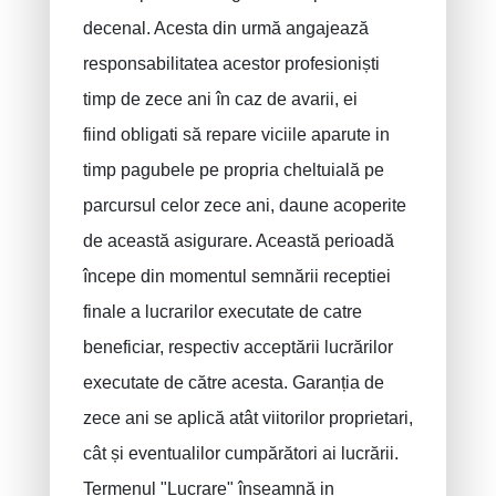
Răspundere civilă / exploatare
decenal. Acesta din urmă angajează
Asigurari acident de munca
responsabilitatea acestor profesioniști
Asigurare decenală
timp de zece ani în caz de avarii, ei
Protectie juridica
fiind obligati să repare viciile aparute in
timp pagubele pe propria cheltuială pe
PLCI pentru independenti
parcursul celor zece ani, daune acoperite
EIP pentru companii
de această asigurare. Această perioadă
Plan INAMI pentru medici
începe din momentul semnării receptiei
finale a lucrarilor executate de catre
beneficiar, respectiv acceptării lucrărilor
executate de către acesta. Garanția de
zece ani se aplică atât viitorilor proprietari,
cât și eventualilor cumpărători ai lucrării.
Termenul "Lucrare" înseamnă in