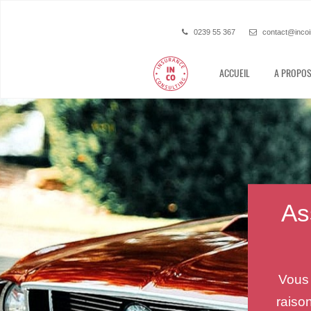
0239 55 367
contact@incoi
ACCUEIL
A PROPOS
As
Vous 
raiso