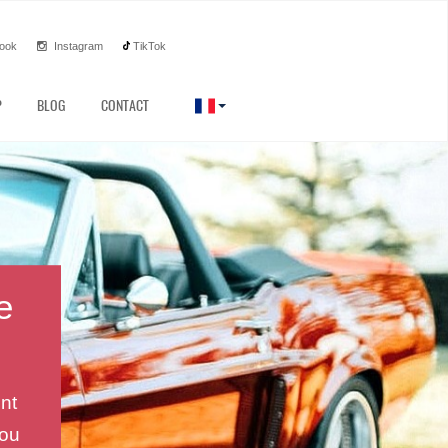
ook
Instagram
TikTok
P
BLOG
CONTACT
e
nt
 ou