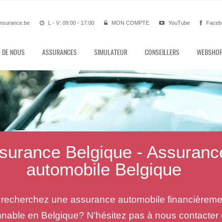
nsurance.be
L - V: 09:00 - 17:00
MON COMPTE
YouTube
Faceb
 DE NOUS
ASSURANCES
SIMULATEUR
CONSEILLERS
WEBSHO
surance Belgique - Assuranc
automobile Belgique
recherchez une assurance automobile financièreme
nnable en Belgique? N'hésitez pas à nous contacter