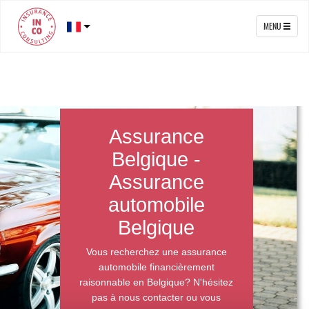
MENU
Assurance
Belgique -
Assurance
automobile
Belgique
Vous recherchez une assurance
automobile financièrement
raisonnable en Belgique? N'hésitez
pas à nous contacter ou vous