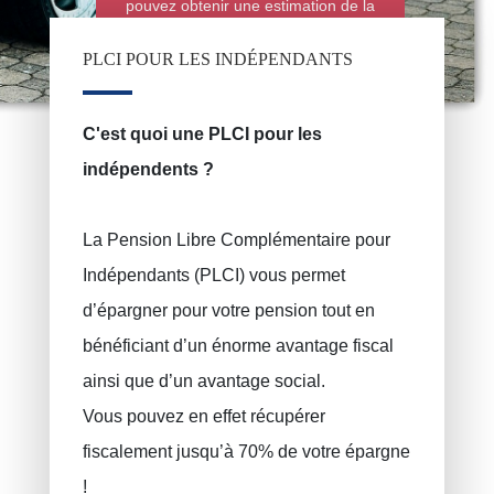
pouvez obtenir une estimation de la
police d'assurance automobile en
ligne grâce au simulateur de ce site
PLCI POUR LES INDÉPENDANTS
C'est quoi une PLCI pour les
indépendents ?
La Pension Libre Complémentaire pour
Indépendants (PLCI) vous permet
d’épargner pour votre pension tout en
bénéficiant d’un énorme avantage fiscal
Assurance incendie
PRUSZYNSKA-SIENKO Iwona Barbara
ainsi que d’un avantage social.
ERROELEN Frederic
Assurance auto
Vous pouvez en effet récupérer
Assurances soins de santé
BALAN Gabriel
fiscalement jusqu’à 70% de votre épargne
Assurance familiale
TILITA Alexandru
!