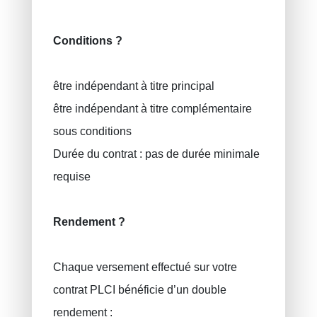
BUJOR Alexandru
Assurance vie
Epargne pension, épargne à long terme
VAN BOUWEL Cornelia
Conditions ?
Epargne enfant
être indépendant à titre principal
Assurance décès
être indépendant à titre complémentaire
Assurance funéraire
sous conditions
RC Exploitation / RC Professionnel
Durée du contrat : pas de durée minimale
Accident de travail
requise
Assurance décennale
Protection juridique
Rendement ?
PLCI pour les indépendants
EIP pour les sociétés
Chaque versement effectué sur votre
contrat PLCI bénéficie d’un double
INAMI pour les médecins
rendement :