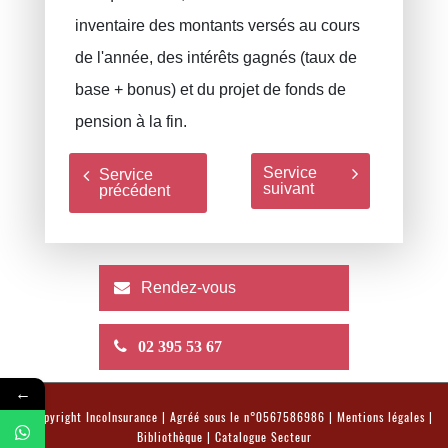
inventaire des montants versés au cours
de l'année, des intérêts gagnés (taux de
base + bonus) et du projet de fonds de
pension à la fin.
Service
Service
suivant
précédent
Rendez-vous
02 395 53 67
←
© Copyright
IncoInsurance
| Agréé sous le n°0567586986 |
Mentions légales
|
Bibliothèque
|
Catalogue Secteur