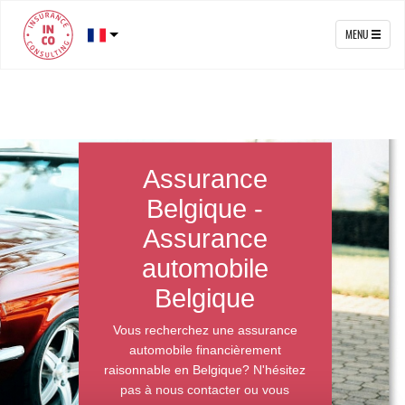
MENU
Assurance
Belgique -
Assurance
automobile
Belgique
Vous recherchez une assurance
automobile financièrement
raisonnable en Belgique? N'hésitez
pas à nous contacter ou vous