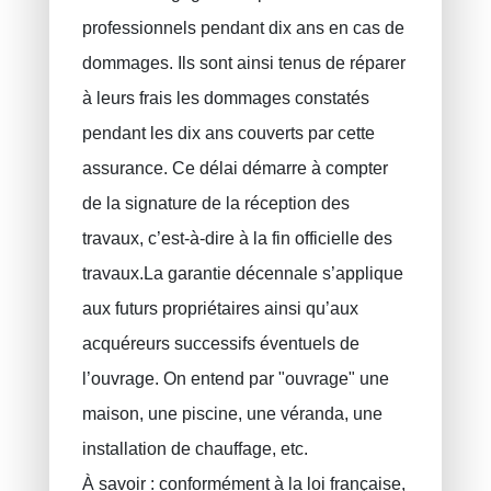
ERROELEN Frederic
Assurance auto
professionnels pendant dix ans en cas de
dommages. Ils sont ainsi tenus de réparer
Assurances soins de santé
BALAN Gabriel
à leurs frais les dommages constatés
Assurance familiale
TILITA Alexandru
pendant les dix ans couverts par cette
BUJOR Alexandru
Assurance vie
assurance. Ce délai démarre à compter
Epargne pension, épargne à long terme
VAN BOUWEL Cornelia
de la signature de la réception des
Epargne enfant
travaux, c’est-à-dire à la fin officielle des
Assurance décès
travaux.La garantie décennale s’applique
Assurance funéraire
aux futurs propriétaires ainsi qu’aux
RC Exploitation / RC Professionnel
acquéreurs successifs éventuels de
l’ouvrage. On entend par "ouvrage" une
Accident de travail
maison, une piscine, une véranda, une
Assurance décennale
installation de chauffage, etc.
Protection juridique
À savoir : conformément à la loi française,