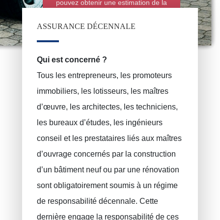
pouvez obtenir une estimation de la
police d'assurance automobile en
ligne grâce au simulateur de ce site
ASSURANCE DÉCENNALE
Qui est concerné ?
Tous les entrepreneurs, les promoteurs
immobiliers, les lotisseurs, les maîtres
d’œuvre, les architectes, les techniciens,
les bureaux d’études, les ingénieurs
conseil et les prestataires liés aux maîtres
d’ouvrage concernés par la construction
d’un bâtiment neuf ou par une rénovation
sont obligatoirement soumis à un régime
de
responsabilité décennale
. Cette
Assurance incendie
PRUSZYNSKA-SIENKO Iwona Barbara
dernière engage la responsabilité de ces