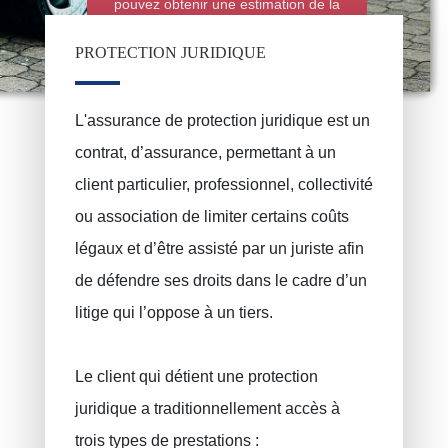
pouvez obtenir une estimation de la
police d'assurance automobile en
ligne grâce au simulateur de ce site
PROTECTION JURIDIQUE
L'assurance de protection juridique est un
Assurance incendie
PRUSZYNSKA-SIENKO Iwona Barbara
contrat, d’assurance, permettant à un
ERROELEN Frederic
Assurance auto
client particulier, professionnel, collectivité
Assurances soins de santé
BALAN Gabriel
ou association de limiter certains coûts
Assurance familiale
TILITA Alexandru
légaux et d’être assisté par un juriste afin
BUJOR Alexandru
Assurance vie
de défendre ses droits dans le cadre d’un
Epargne pension, épargne à long terme
VAN BOUWEL Cornelia
litige qui l’oppose à un tiers.
Epargne enfant
Le client qui détient une protection
Assurance décès
juridique a traditionnellement accès à
Assurance funéraire
trois types de prestations :