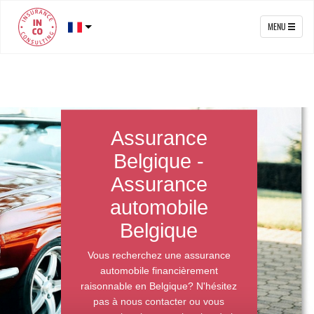
MENU
Assurance
Belgique -
Assurance
automobile
Belgique
Vous recherchez une assurance
automobile financièrement
raisonnable en Belgique? N'hésitez
pas à nous contacter ou vous