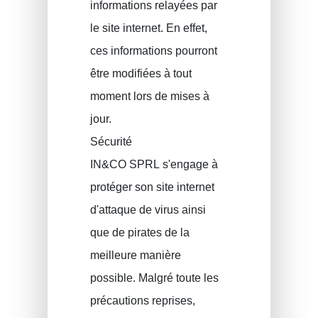
informations relayées par
ERROELEN Frederic
Assurance auto
le site internet. En effet,
Assurances soins de santé
BALAN Gabriel
ces informations pourront
Assurance familiale
TILITA Alexandru
être modifiées à tout
BUJOR Alexandru
Assurance vie
moment lors de mises à
jour.
Epargne pension, épargne à long terme
VAN BOUWEL Cornelia
Sécurité
Epargne enfant
IN&CO SPRL s'engage à
Assurance décès
protéger son site internet
Assurance funéraire
d'attaque de virus ainsi
RC Exploitation / RC Professionnel
que de pirates de la
Accident de travail
meilleure manière
Assurance décennale
possible. Malgré toute les
Protection juridique
précautions reprises,