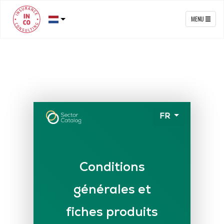
MENU
PRUSZYNSKA-SIENKO Iwona Barbara
Brandverzekering
ERROELEN Frederic
Autoverzekering
Ziekteverzekering
BALAN Gabriel
Familiale verzekering
TILITA Alexandru
Levensverzekering
BUJOR Alexandru
Pensioensparen / Langtermijnsparen
VAN BOUWEL Cornelia