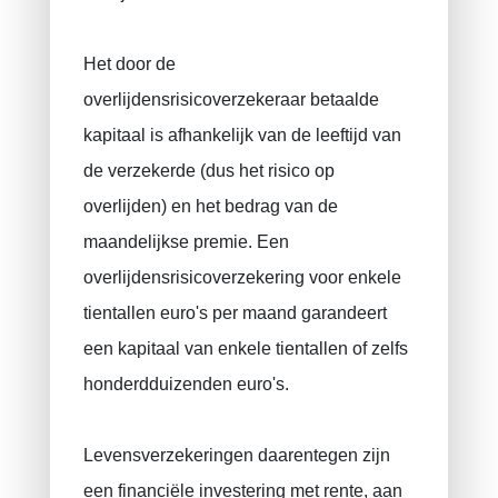
Sparen voor uw kind
Het door de
Overlijdensverzekering
overlijdensrisicoverzekeraar betaalde
Uitvaartverzekering
kapitaal is afhankelijk van de leeftijd van
BA uitbating / beroepsaansprakelijkheid
de verzekerde (dus het risico op
Arbeidsongeval
overlijden) en het bedrag van de
Tienjarige aansprakelijkheidsverzekering
maandelijkse premie. Een
Rechtsbijstandverzekering
overlijdensrisicoverzekering voor enkele
VAPZ voor zelfstandigen
tientallen euro's per maand garandeert
IPT
een kapitaal van enkele tientallen of zelfs
honderdduizenden euro's.
RIZIV
Levensverzekeringen daarentegen zijn
een financiële investering met rente, aan