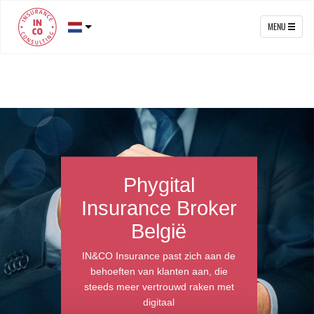
MENU
Autoverzekering
België
Bent u op zoek naar een financieel
redelijke autoverzekering in België?
Aarzel niet om contact met ons op te
nemen of u kunt online een
geschatte autoverzekering krijgen
door de simulator van deze site