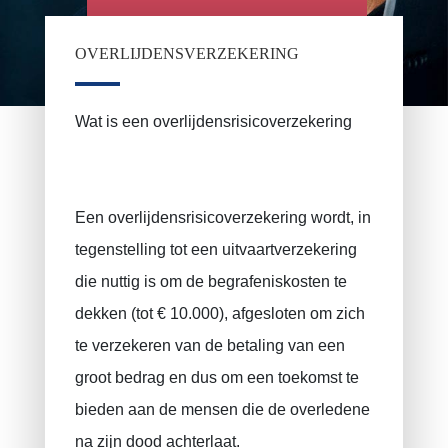
OVERLIJDENSVERZEKERING
Wat is een overlijdensrisicoverzekering
Een overlijdensrisicoverzekering wordt, in
tegenstelling tot een uitvaartverzekering
PRUSZYNSKA-SIENKO Iwona Barbara
Brandverzekering
die nuttig is om de begrafeniskosten te
ERROELEN Frederic
Autoverzekering
dekken (tot € 10.000), afgesloten om zich
Ziekteverzekering
BALAN Gabriel
te verzekeren van de betaling van een
Familiale verzekering
TILITA Alexandru
groot bedrag en dus om een ​​toekomst te
Levensverzekering
BUJOR Alexandru
bieden aan de mensen die de overledene
Pensioensparen / Langtermijnsparen
VAN BOUWEL Cornelia
na zijn dood achterlaat.