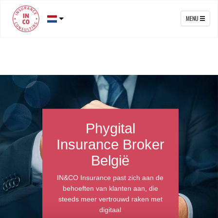
MENU
Phygital
Insurance Broker
België
IN&CO Insurance past zich aan de
behoeften van klanten aan, die
steeds meer vertrouwd raken met
digitaal