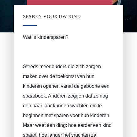
SPAREN VOOR UW KIND
PRUSZYNSKA-SIENKO Iwona Barbara
Brandverzekering
Wat is kindersparen?
ERROELEN Frederic
Autoverzekering
Ziekteverzekering
BALAN Gabriel
Steeds meer ouders die zich zorgen
Familiale verzekering
TILITA Alexandru
maken over de toekomst van hun
Levensverzekering
BUJOR Alexandru
kinderen openen vanaf de geboorte een
Pensioensparen / Langtermijnsparen
VAN BOUWEL Cornelia
spaarboek. Anderen zeggen dat ze nog
Sparen voor uw kind
een paar jaar kunnen wachten om te
Overlijdensverzekering
beginnen met sparen voor hun kinderen.
Uitvaartverzekering
Maar weet één ding: hoe eerder een kind
BA uitbating / beroepsaansprakelijkheid
spaart, hoe langer het vruchten zal