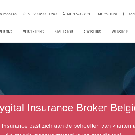
nsurance.be
M - V: 09:00 - 17:00
MIJN ACCOUNT
YouTube
Face
VER ONS
VERZEKERING
SIMULATOR
ADVISEURS
WEBSHOP
Autoverzekering België
op zoek naar een financieel redelijke autoverzekerin
? Aarzel niet om contact met ons op te nemen of u k