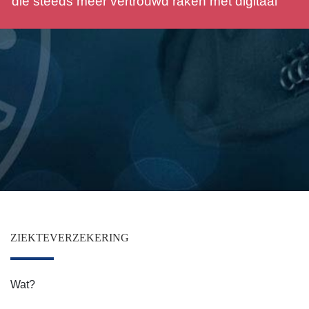
een geschatte autoverzekering krijgen door de simul
van deze site
ZIEKTEVERZEKERING
Wat?