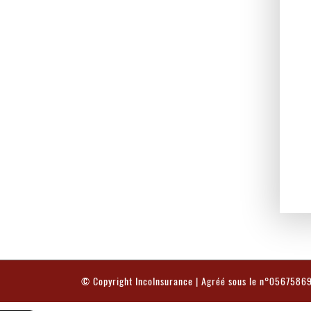
© Copyright
IncoInsurance
| Agréé sous le n°0567586