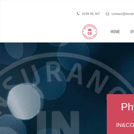
0239 55 367
contact@incoi
HOME
O
Bent u 
België