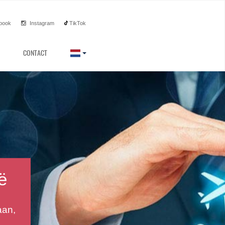
book
Instagram
TikTok
CONTACT
g in
unt