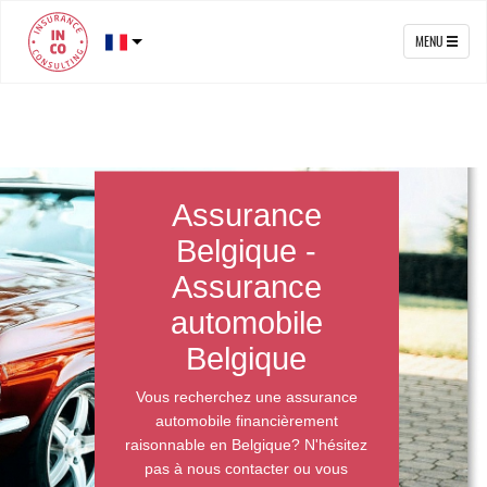
MENU
Assurance
Belgique -
Assurance
automobile
Belgique
Vous recherchez une assurance
automobile financièrement
raisonnable en Belgique? N'hésitez
pas à nous contacter ou vous