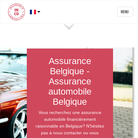
MENU
Assurance
Belgique -
Assurance
automobile
Belgique
Vous recherchez une assurance
automobile financièrement
raisonnable en Belgique? N'hésitez
pas à nous contacter ou vous