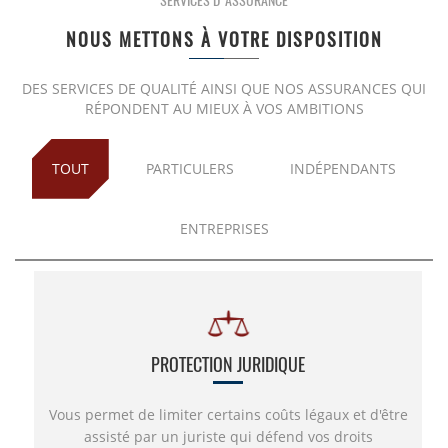
SERVICES D'ASSURANCE
NOUS METTONS À VOTRE DISPOSITION
PLCI pour les indépendants
EIP pour les sociétés
DES SERVICES DE QUALITÉ AINSI QUE NOS ASSURANCES QUI
RÉPONDENT AU MIEUX À VOS AMBITIONS
INAMI pour les médecins
TOUT
PARTICULERS
INDÉPENDANTS
ENTREPRISES
PROTECTION JURIDIQUE
Vous permet de limiter certains coûts légaux et d'être
assisté par un juriste qui défend vos droits